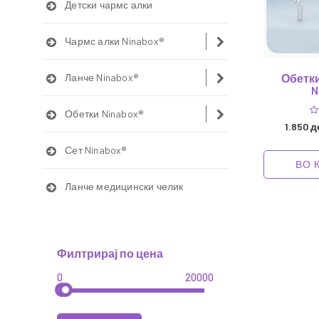
Детски чармс алки
Чармс алки Ninabox®
Ланче Ninabox®
Обетки
N
Обетки Ninabox®
1.850 д
Сет Ninabox®
ВО 
Ланче медицински челик
Филтрирај по цена
0
20000