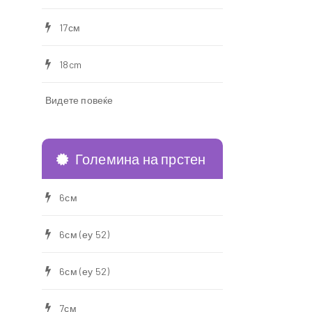
17см
18cm
Видете повеќе
Големина на прстен
6см
6см (еу 52)
6см (еу 52)
7см