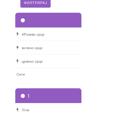
#Розево срце
зелено срце
црвено срце
Сите
1
13см