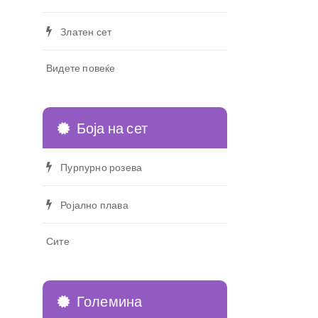
Златен сет
Видете повеќе
Боја на сет
Пурпурно розева
Ројално плава
Сите
Големина