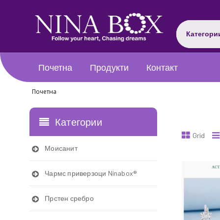
Категори
Почетна
Продукти
Контакт
Почетна
Категории
Grid
Моисанит
Чармс приверзоци Ninabox®
Прстен сребро