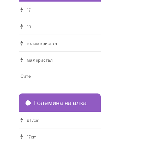
17
19
голем кристал
мал кристал
Сите
Големина на алка
#17cm
17cm