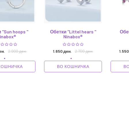
 "Sun hoops "
Обетки "Littel hears "
Обет
inabox®
Ninabox®
ен.
2.900 ден.
1.650 ден.
2.700 ден.
1.550
КОШНИЧКА
ВО КОШНИЧКА
В