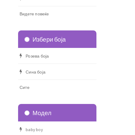
Видете повеќе
Избери боја
Розева боја
Сина боја
Сите
Модел
baby boy