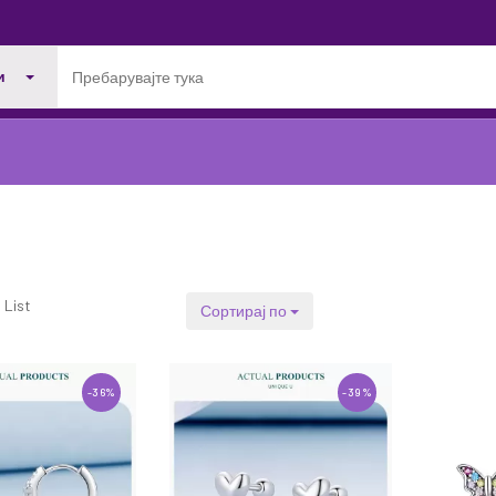
и
List
Сортирај по
-36%
-39%