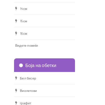
14см
15см
16см
Видете повеќе
Боја на обетки
Бел бисер
Виолетови
графит