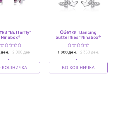
ки "Butterfly"
Обетки "Dancing
Ninabox®
butterflies" Ninabox®
 ден.
2.900 ден.
1.600 ден.
2.350 ден.
О КОШНИЧКА
ВО КОШНИЧКА
1