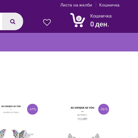
Листа на желби
Кошничка
Кошничка
0
0 ден.
0
1
-47%
-32%