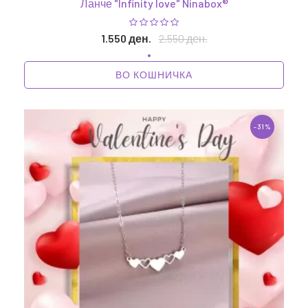
Ланче "Infinity love" Ninabox®
1.550 ден.
2.550 ден.
ВО КОШНИЧКА
-31%