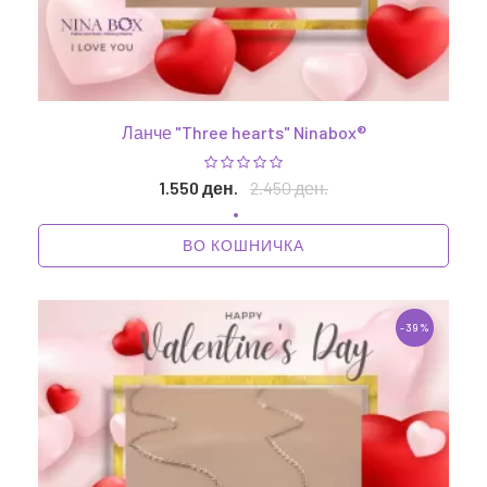
Ланче "Three hearts" Ninabox®
1.550 ден.
2.450 ден.
ВО КОШНИЧКА
-39%