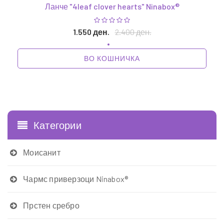
Ланче "4leaf clover hearts" Ninabox®
1.550 ден.
2.400 ден.
ВО КОШНИЧКА
1
Категории
Моисанит
Чармс приверзоци Ninabox®
Прстен сребро