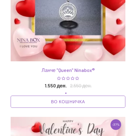
Ланче "Queen" Ninabox®
1.550 ден.
2.550 ден.
ВО КОШНИЧКА
-37%