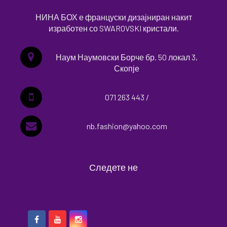
НИНА БОХ е француски дизајниран накит
изработен со SWAROVSKI кристали.
Наум Наумовски Борче бр. 50 локал 3,
Скопје
071 263 443 /
nb.fashion@yahoo.com
Следете не