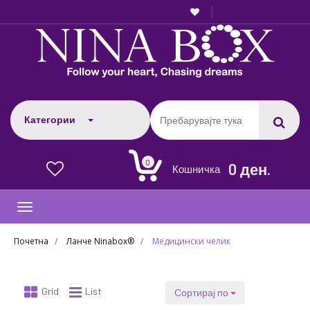
Категории
0
0 ден.
Кошничка
0
Toggle
navigation
Почетна
Ланче Ninabox®
Медицински челик
Grid
List
Сортирај по