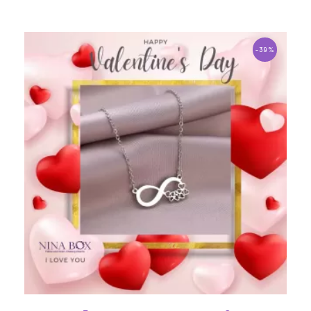
1
-39%