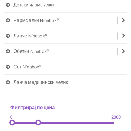
Детски чармс алки
Чармс алки Ninabox®
Ланче Ninabox®
Обетки Ninabox®
Сет Ninabox®
Ланче медицински челик
Филтрирај по цена
0
2000