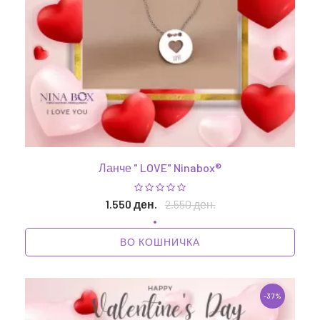
Ланче " LOVE" Ninabox®
1.550 ден.
2.550 ден.
ВО КОШНИЧКА
-37%