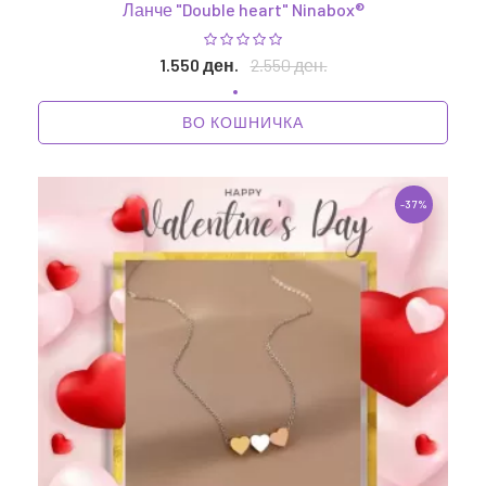
Ланче "Double heart" Ninabox®
1.550 ден.
2.550 ден.
ВО КОШНИЧКА
-37%