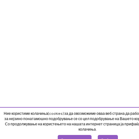
Ние користиме колачиња(cookies) за да овозможиме оваа веб страна да рабо
за нејзино понатамошно подобрување се со цел подобрување на Вашето кор
Со продолжување на користењето на нашата интернет страница ја прифаќ
колачиња.