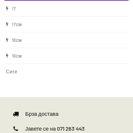
17
17см
18см
19см
Сите
Брза достава
Јавете се на 071 263 443