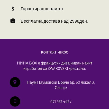
Гарантиран квалитет
Бесплатна достава над 2990ден.
Контакт инфо
НИНА БОХ е француски дизајниран накит
изработен со SWAROVSKI кристали.
Наум Наумовски Борче бр. 50 локал 3,
Скопје
071 263 443 /