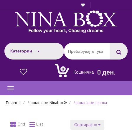
Категории
0
0 ден.
Кошничка
0
Toggle
navigation
Почетна
Чармс алки Ninabox®
Чармс алки плетка
Grid
List
Сортирај по