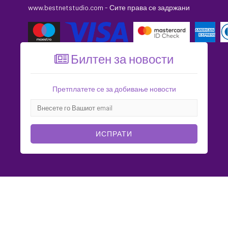
www.bestnetstudio.com
- Сите права се задржани
Билтен за новости
Претплатете се за добивање новости
ИСПРАТИ