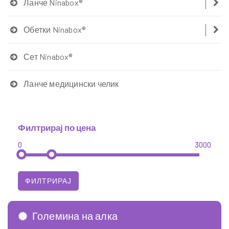
Ланче Ninabox®
Обетки Ninabox®
Сет Ninabox®
Ланче медицински челик
Филтрирај по цена
0
3000
Големина на алка