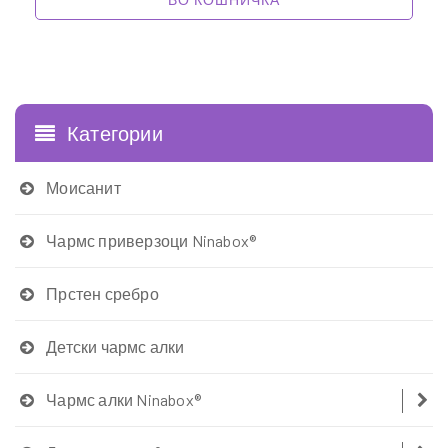
1
Категории
Моисанит
Чармс приверзоци Ninabox®
Прстен сребро
Детски чармс алки
Чармс алки Ninabox®