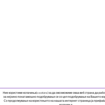
Ние користиме колачиња(cookies) за да овозможиме оваа веб страна да рабо
за нејзино понатамошно подобрување се со цел подобрување на Вашето кор
Со продолжување на користењето на нашата интернет страница ја прифаќ
колачиња.