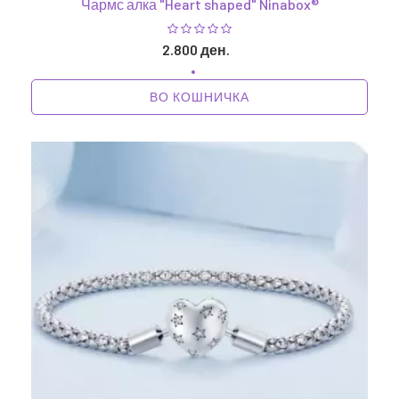
Чармс алка "Heart shaped" Ninabox®
2.800 ден.
ВО КОШНИЧКА