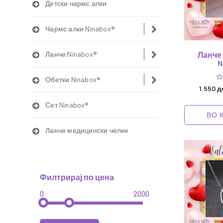
Детски чармс алки
Чармс алки Ninabox®
Ланче Ninabox®
Ланче "
N
Обетки Ninabox®
1.550 д
Сет Ninabox®
ВО 
Ланче медицински челик
Филтрирај по цена
0
2000