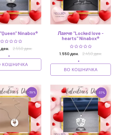
"Queen" Ninabox®
Ланче "Locked love -
hearts" Ninabox®
 ден.
2.550 ден.
1.550 ден.
2.450 ден.
О КОШНИЧКА
ВО КОШНИЧКА
-39%
-37%