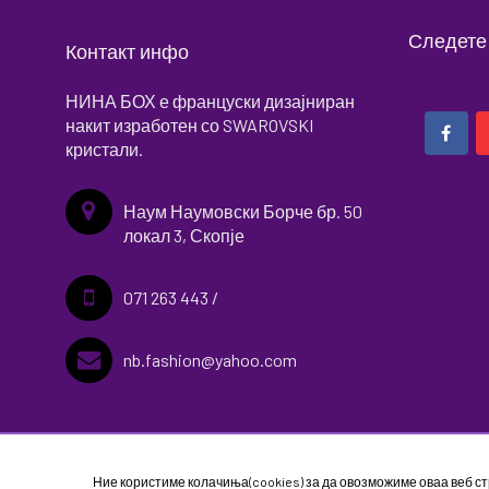
Следете
Контакт инфо
НИНА БОХ е француски дизајниран
накит изработен со SWAROVSKI
кристали.
Наум Наумовски Борче бр. 50
локал 3, Скопје
071 263 443 /
nb.fashion@yahoo.com
Ние користиме колачиња(cookies) за да овозможиме оваа веб с