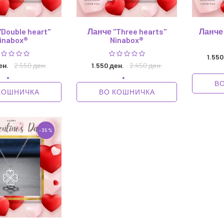
Double heart"
Ланче "Three hearts"
Ланче 
inabox®
Ninabox®
1.550
ен.
2.550 ден.
1.550 ден.
2.450 ден.
В
КОШНИЧКА
ВО КОШНИЧКА
-35%