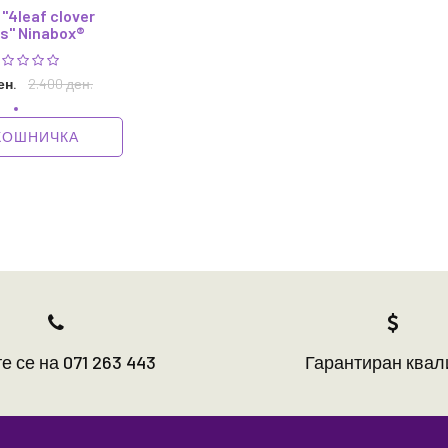
"4leaf clover
s" Ninabox®
ен.
2.400 ден.
КОШНИЧКА
е се на 071 263 443
Гарантиран квал