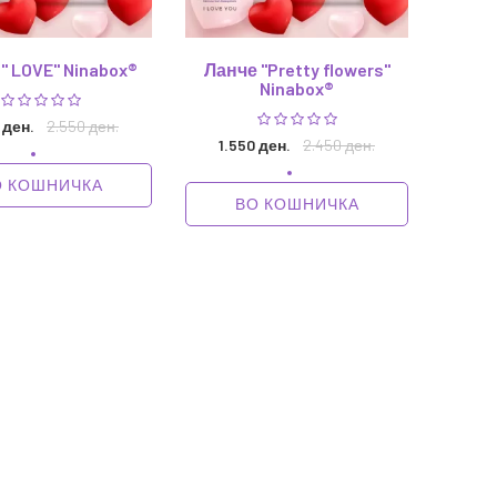
" LOVE" Ninabox®
Ланче "Pretty flowers"
Ninabox®
 ден.
2.550 ден.
1.550 ден.
2.450 ден.
О КОШНИЧКА
ВО КОШНИЧКА