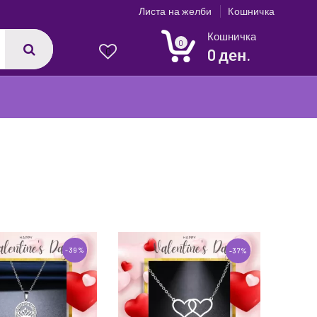
Листа на желби
Кошничка
Кошничка
0
0 ден.
0
1
-39%
-37%