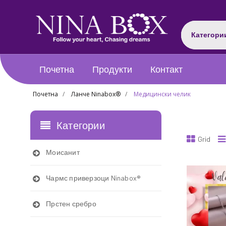
Категори
Почетна
Продукти
Контакт
Почетна
Ланче Ninabox®
Медицински челик
Категории
Grid
Моисанит
Чармс приверзоци Ninabox®
Прстен сребро