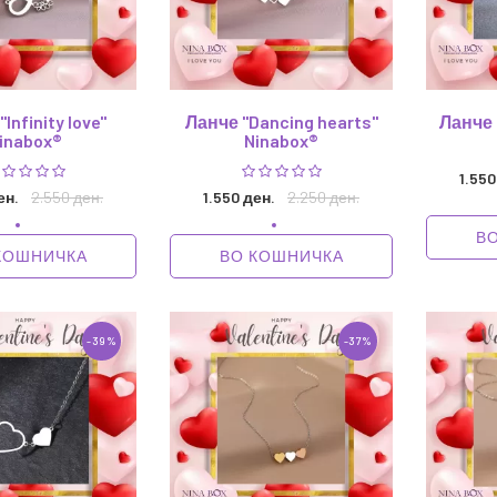
Infinity love"
Ланче "Dancing hearts"
Ланче 
inabox®
Ninabox®
1.550
ен.
2.550 ден.
1.550 ден.
2.250 ден.
В
КОШНИЧКА
ВО КОШНИЧКА
-39%
-37%