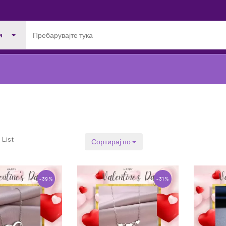
и
List
Сортирај по
-39%
-31%