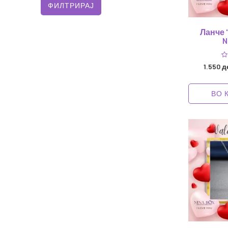
Ланче "
N
1.550 д
ВО 