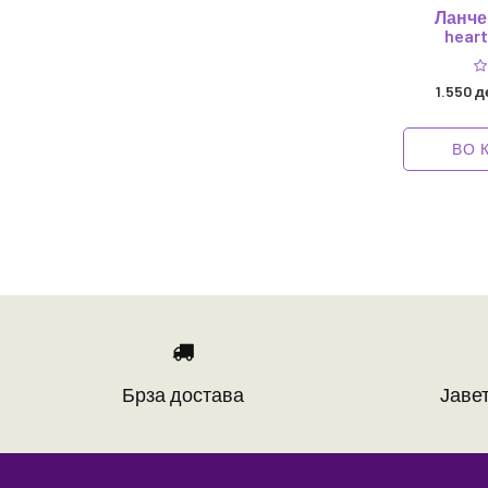
Ланче 
heart
1.550 д
ВО 
Брза достава
Јавет