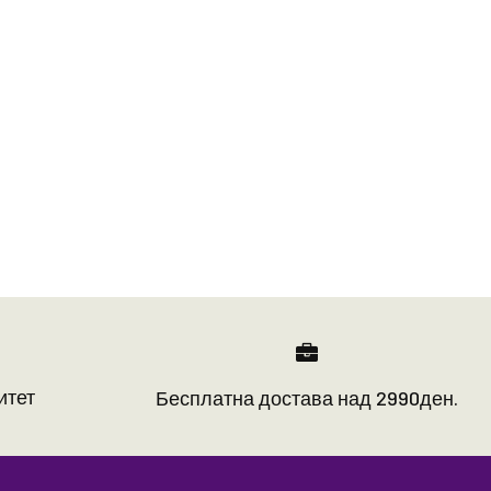
1
итет
Бесплатна достава над 2990ден.