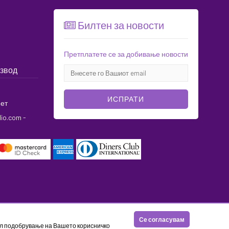
Билтен за новости
Претплатете се за добивање новости
извод
ИСПРАТИ
ет
dio.com
-
Се согласувам
цел подобрување на Вашето корисничко