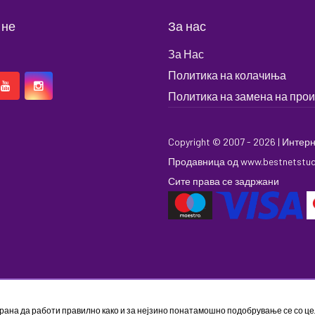
 не
За нас
За Нас
Политика на колачиња
Политика на замена на про
Copyright © 2007 - 2026 |
Интерн
Продавница
од
www.bestnetstu
Сите права се задржани
трана да работи правилно како и за нејзино понатамошно подобрување се со 