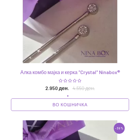
Алка комбо мајка и керка "Crystal" Ninabox®
2.950 ден.
4.550 ден.
ВО КОШНИЧКА
-39%