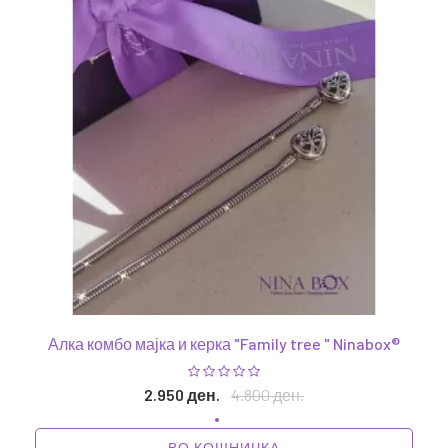
Алка комбо мајка и керка "Family tree " Ninabox®
2.950 ден.
4.800 ден.
ВО КОШНИЧКА