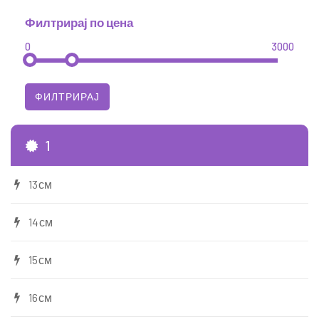
Филтрирај по цена
0
3000
1
13см
14см
15см
16см