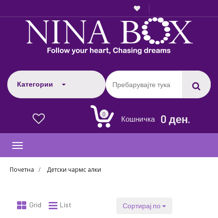
Категории
0
0 ден.
Кошничка
0
Toggle
navigation
Почетна
Детски чармс алки
Grid
List
Сортирај по