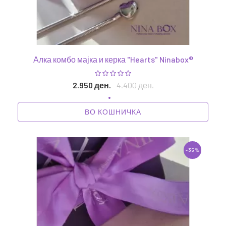
Алка комбо мајка и керка "Hearts" Ninabox®
2.950 ден.
4.400 ден.
ВО КОШНИЧКА
-35%