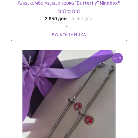
Алка комбо мајка и керка "Butterfly" Ninabox®
2.950 ден.
4.550 ден.
ВО КОШНИЧКА
-35%