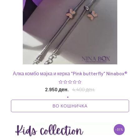
Алка комбо мајка и керка "Pink butterfly" Ninabox®
2.950 ден.
4.400 ден.
ВО КОШНИЧКА
-31%