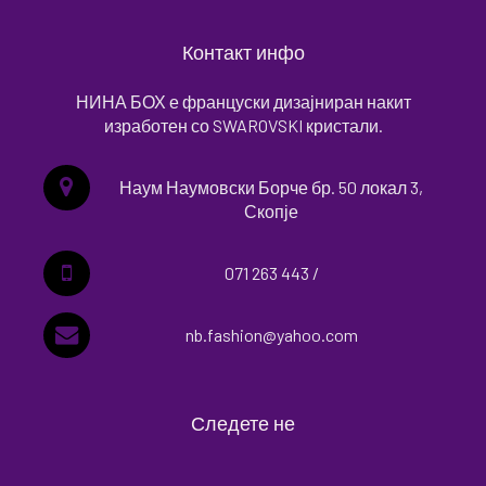
Контакт инфо
НИНА БОХ е француски дизајниран накит
изработен со SWAROVSKI кристали.
Наум Наумовски Борче бр. 50 локал 3,
Скопје
071 263 443 /
nb.fashion@yahoo.com
Следете не