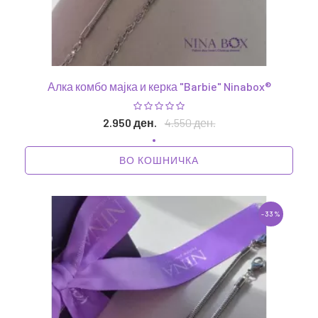
Алка комбо мајка и керка "Barbie" Ninabox®
2.950 ден.
4.550 ден.
ВО КОШНИЧКА
-33%