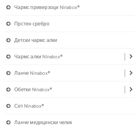
Чармс приверзоци Ninabox®
Прстен сребро
Детски чармс алки
Чармс алки Ninabox®
Ланче Ninabox®
Обетки Ninabox®
Сет Ninabox®
Ланче медицински челик