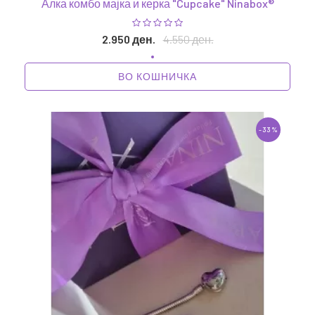
Алка комбо мајка и керка "Cupcake" Ninabox®
2.950 ден.
4.550 ден.
ВО КОШНИЧКА
-33%