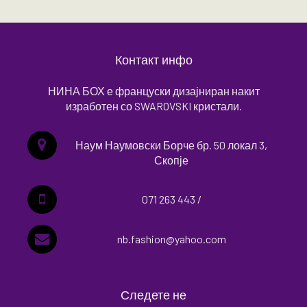
Контакт инфо
НИНА БОХ е француски дизајниран накит
изработен со SWAROVSKI кристали.
Наум Наумовски Борче бр. 50 локал 3,
Скопје
071 263 443 /
nb.fashion@yahoo.com
Следете не