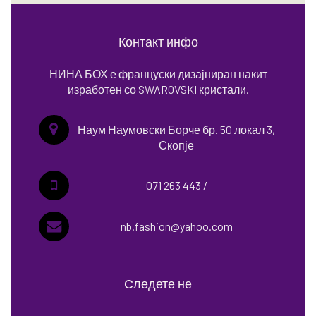
Контакт инфо
НИНА БОХ е француски дизајниран накит
изработен со SWAROVSKI кристали.
Наум Наумовски Борче бр. 50 локал 3,
Скопје
071 263 443 /
nb.fashion@yahoo.com
Следете не