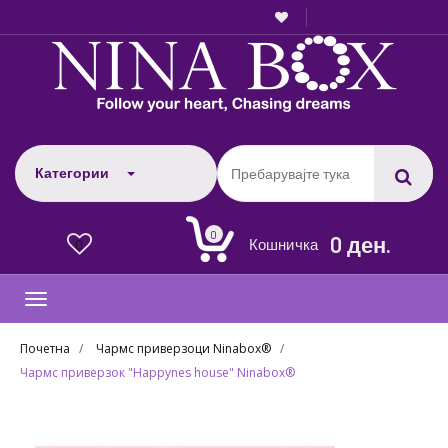
Категории
0
0 ден.
Кошничка
0
Toggle
navigation
Почетна
Чармс приверзоци Ninabox®
Чармс приверзок "Happynes house" Ninabox®