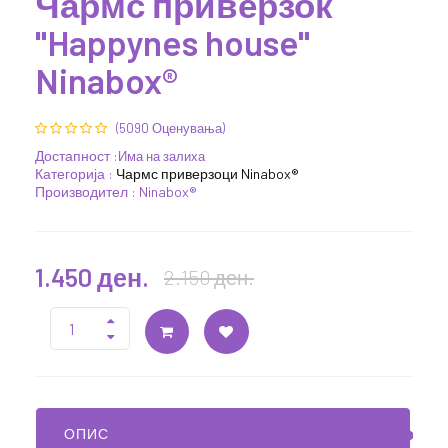
Чармс приверзок
"Happynes house"
Ninabox®
(5090 Оценувања)
Достапност :
Има на залиха
Категорија :
Чармс приверзоци Ninabox®
Производител : Ninabox®
1.450 ден.
2.150 ден.
ОПИС