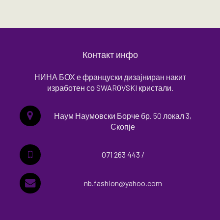
Контакт инфо
НИНА БОХ е француски дизајниран накит
изработен со SWAROVSKI кристали.
Наум Наумовски Борче бр. 50 локал 3,
Скопје
071 263 443 /
nb.fashion@yahoo.com