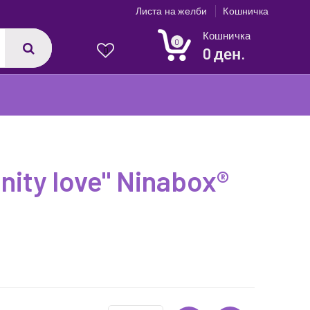
Листа на желби
Кошничка
Кошничка
0
0 ден.
0
nity love" Ninabox®