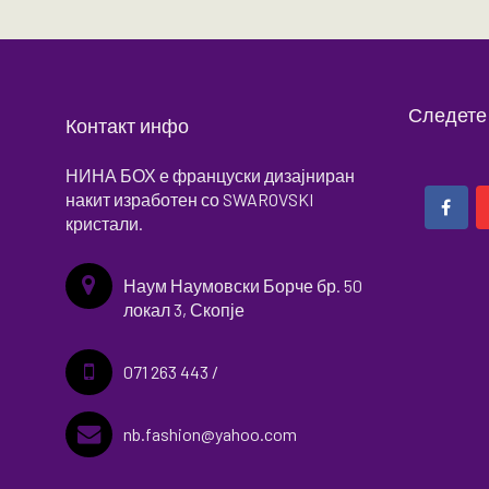
Следете
Контакт инфо
НИНА БОХ е француски дизајниран
накит изработен со SWAROVSKI
кристали.
Наум Наумовски Борче бр. 50
локал 3, Скопје
071 263 443 /
nb.fashion@yahoo.com