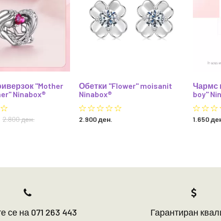
иверзок "Mother
Обетки "Flower" moisanit
Чармс 
er" Ninabox®
Ninabox®
boy" Ni
2.800 ден.
2.900 ден.
1.650 де
е се на 071 263 443
Гарантиран квал