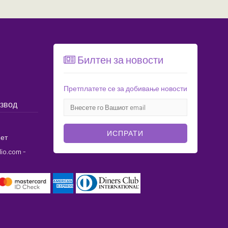
Билтен за новости
Претплатете се за добивање новости
извод
ИСПРАТИ
ет
dio.com
-