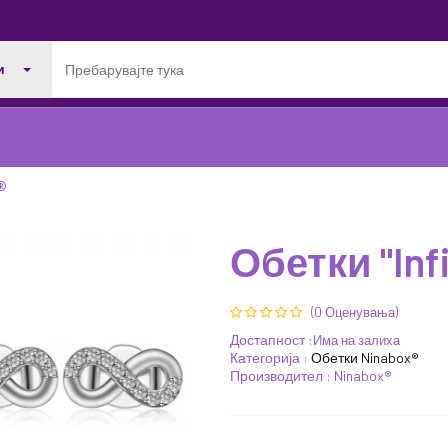
и
x®
Обетки "Infi
(0 Оценувања)
43%
21%
Достапност :
Има на залиха
ПОПУСТ
ПОПУСТ
Категорија :
Обетки Ninabox®
Производител : Ninabox®