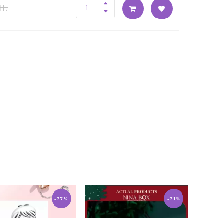
н.
-37%
-31%