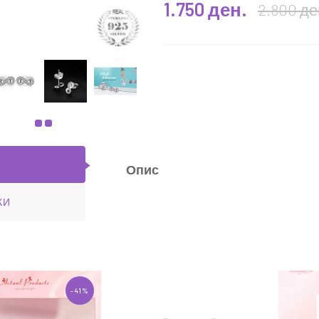
1.750 ден.
2.800 де
" Ninabox®
Чармс приверзок "Happy
journey" Ninabox®
0 ден.
1.550 ден.
1.950 ден.
ЧКА
ВО КОШНИЧКА
Опис
КИ
-41%