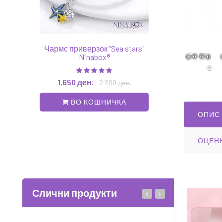
Чармс приверзок "Sea stars"
Обетки "Iris flower 
Ninabox®
1.650 ден.
2.90
1.650 ден.
2.200 ден.
ВО КОШНИ
ВО КОШНИЧКА
ОПИС
ОЦЕН
Слични продукти