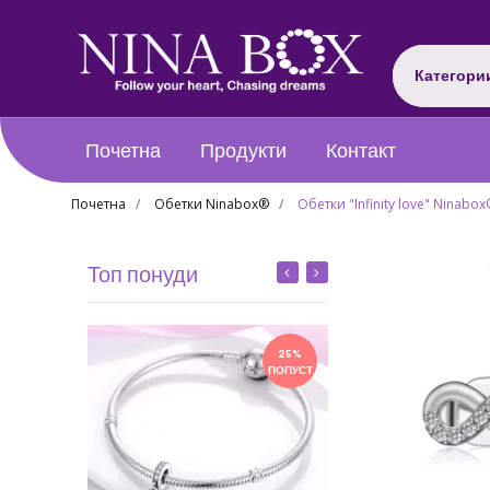
Категори
Почетна
Продукти
Контакт
Почетна
Обетки Ninabox®
Обетки "Infinity love" Ninabo
Топ понуди
25%
ПОПУСТ