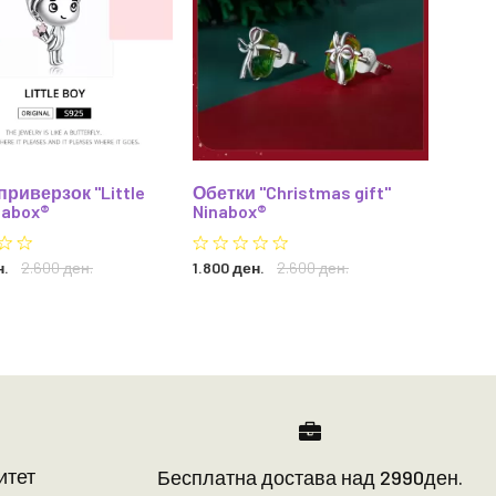
приверзок "Little
Обетки "Christmas gift"
Чарм
nabox®
Ninabox®
wine 
н.
2.600 ден.
1.800 ден.
2.600 ден.
1.650 
итет
Бесплатна достава над 2990ден.