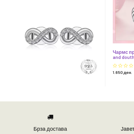
Чармс пр
and douth
1.650 ден.
Брза достава
Јавет