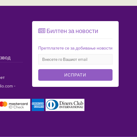
Билтен за новости
Претплатете се за добивање новости
извод
ИСПРАТИ
ет
dio.com
-