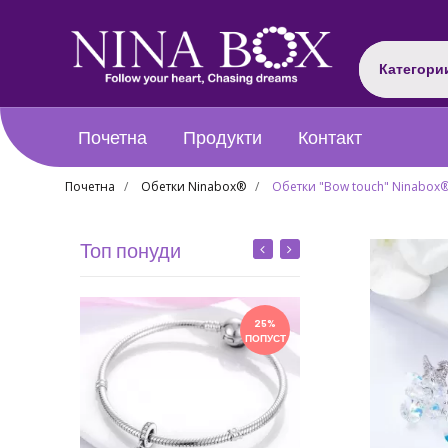
Категори
Почетна
Продукти
Контакт
Почетна
Обетки Ninabox®
Обетки "Bow touch" Ninabox
Топ понуди
25%
ПОПУСТ