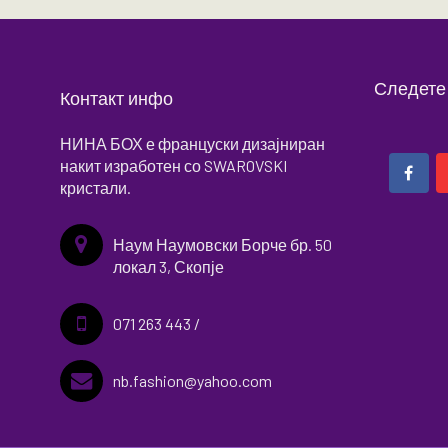
Следете
Контакт инфо
НИНА БОХ е француски дизајниран
накит изработен со SWAROVSKI
кристали.
Наум Наумовски Борче бр. 50
локал 3, Скопје
071 263 443 /
nb.fashion@yahoo.com