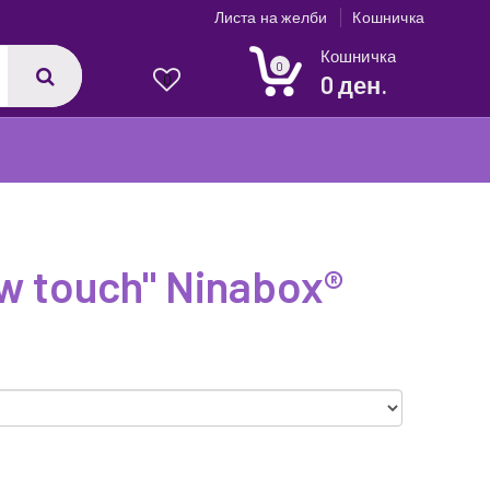
Листа на желби
Кошничка
Кошничка
0
0 ден.
0
 touch" Ninabox®