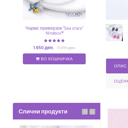
Чармс приверзок "Sea stars"
Обетки "Butterfly"
Ninabox®
1.700 ден.
2.65
1.650 ден.
2.200 ден.
ВО КОШНИ
ВО КОШНИЧКА
ОПИС
ОЦЕН
Слични продукти