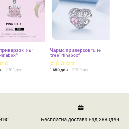
приверзок "Fur
Чармс приверзок "Life
Чармс
 Ninabox®
tree" Ninabox®
Ninab
н.
2.100 ден.
1.650 ден.
2.700 ден.
1.450 
итет
Бесплатна достава над 2990ден.