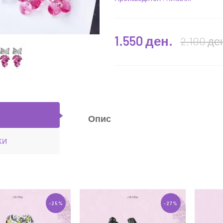
1.550 ден.
2.100 де
 Ninabox®
Обетки "Shining star" Ninabox®
1.650 ден.
0 ден.
2.450 ден.
ЧКА
ВО КОШНИЧКА
Опис
КИ
-25%
-27%