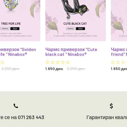
иверзок "Golden
Чармс приверзок "Cute
Чармс 
ife " Ninabox®
black cat " Ninabox®
friend"
2.200 ден.
1.650 ден.
2.250 ден.
1.650 де
е се на 071 263 443
Гарантиран квал