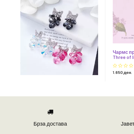
Чармс пр
Three of l
1.650 ден.
Брза достава
Јавет