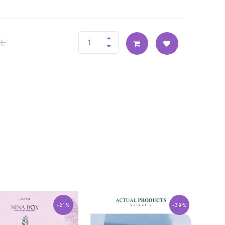
н.
-21%
-39%