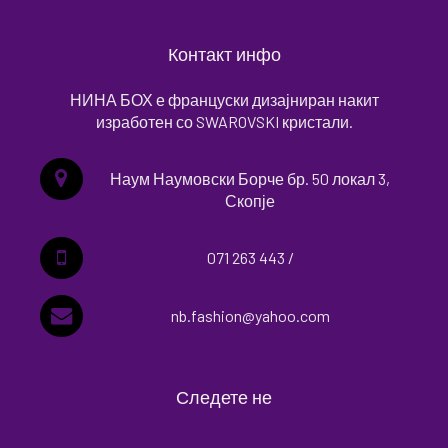
Контакт инфо
НИНА БОХ е француски дизајниран накит
изработен со SWAROVSKI кристали.
Наум Наумовски Борче бр. 50 локал 3,
Скопје
071 263 443 /
nb.fashion@yahoo.com
Следете не