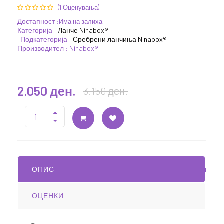
(1 Оценувања)
Достапност :
Има на залиха
Категорија :
Ланче Ninabox®
Подкатегорија :
Сребрени ланчиња Ninabox®
Производител : Ninabox®
2.050 ден.
3.150 ден.
ОПИС
ОЦЕНКИ