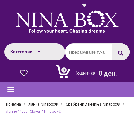
Категории
0
0 ден.
Кошничка
0
Toggle
navigation
Почетна
Ланче Ninabox®
Сребрени ланчиња Ninabox®
Ланче "4Leaf Clover " Ninabox®