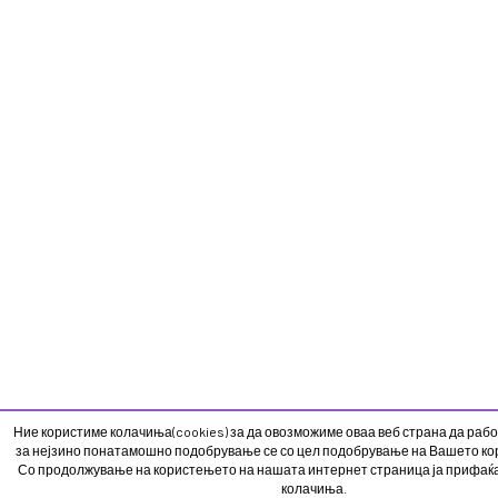
Ние користиме колачиња(cookies) за да овозможиме оваа веб страна да рабо
за нејзино понатамошно подобрување се со цел подобрување на Вашето кор
Со продолжување на користењето на нашата интернет страница ја прифаќ
колачиња.