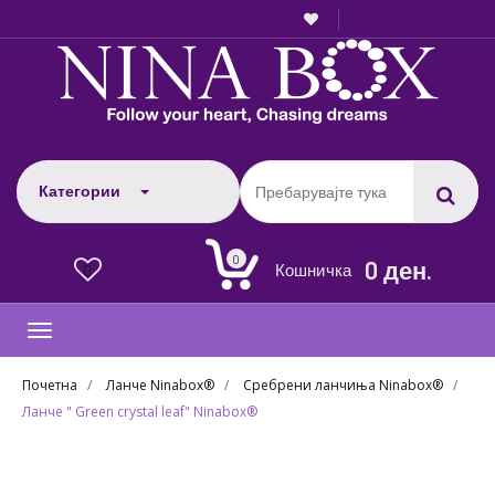
Категории
0
0 ден.
Кошничка
0
Toggle
navigation
Почетна
Ланче Ninabox®
Сребрени ланчиња Ninabox®
Ланче " Green crystal leaf" Ninabox®