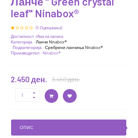
Ланче " Green crystal
leaf" Ninabox®
(5 Оценувања)
Достапност :
Има на залиха
Категорија :
Ланче Ninabox®
Подкатегорија :
Сребрени ланчиња Ninabox®
Производител : Ninabox®
2.450 ден.
3.450 ден.
ОПИС