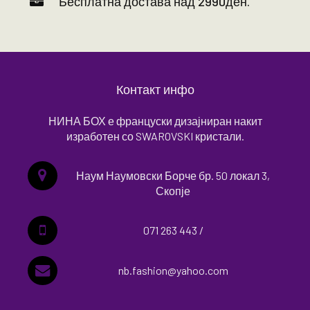
Бесплатна достава над 2990ден.
Контакт инфо
НИНА БОХ е француски дизајниран накит
изработен со SWAROVSKI кристали.
Наум Наумовски Борче бр. 50 локал 3,
Скопје
071 263 443 /
nb.fashion@yahoo.com