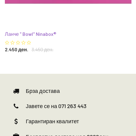
Ланче " Bowl" Ninabox®
2.450 ден.
3.450 ден.
Брза достава
Јавете се на 071 263 443
Гарантиран квалитет