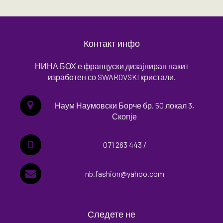
Контакт инфо
НИНА БОХ е француски дизајниран накит
изработен со SWAROVSKI кристали.
Наум Наумовски Борче бр. 50 локал 3,
Скопје
071 263 443 /
nb.fashion@yahoo.com
Следете не