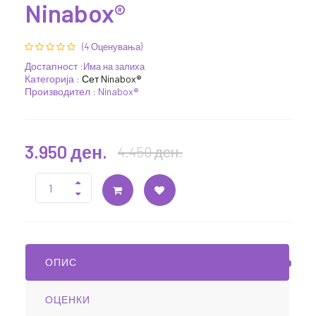
Ninabox®
(4 Оценувања)
Достапност :
Има на залиха
Категорија :
Сет Ninabox®
Производител : Ninabox®
3.950 ден.
4.450 ден.
ОПИС
ОЦЕНКИ