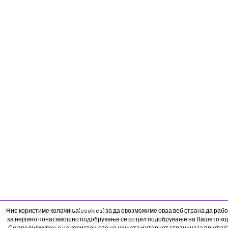
Ние користиме колачиња(cookies) за да овозможиме оваа веб страна да рабо
за нејзино понатамошно подобрување се со цел подобрување на Вашето кор
Со продолжување на користењето на нашата интернет страница ја прифаќ