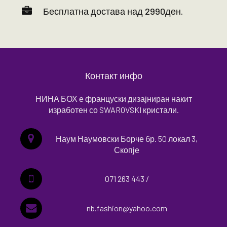
Бесплатна достава над 2990ден.
Контакт инфо
НИНА БОХ е француски дизајниран накит
изработен со SWAROVSKI кристали.
Наум Наумовски Борче бр. 50 локал 3,
Скопје
071 263 443 /
nb.fashion@yahoo.com