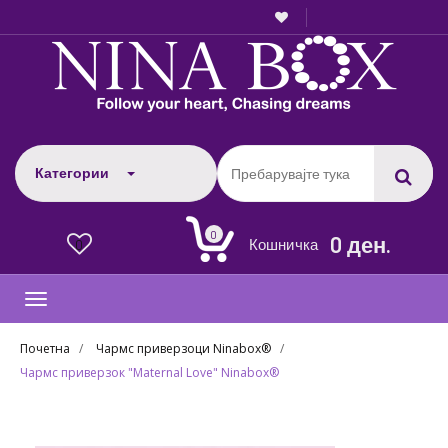
Категории
0
0 ден.
Кошничка
0
Toggle
navigation
Почетна
Чармс приверзоци Ninabox®
Чармс приверзок "Maternal Love" Ninabox®