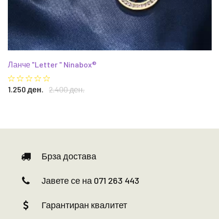
Ланче "Letter " Ninabox®
1.250 ден.
2.400 ден.
Брза достава
Јавете се на 071 263 443
Гарантиран квалитет