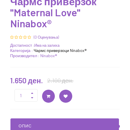
Чармс приверзок
"Maternal Love"
Ninabox®
(0 Оценувања)
Достапност :
Има на залиха
Категорија :
Чармс приверзоци Ninabox®
Производител : Ninabox®
1.650 ден.
2.100 ден.
ОПИС