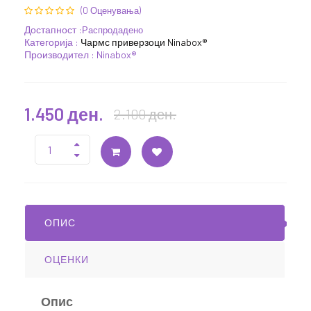
(0 Оценувања)
Достапност :
Распродадено
Категорија :
Чармс приверзоци Ninabox®
Производител : Ninabox®
1.450 ден.
2.100 ден.
ОПИС
ОЦЕНКИ
Опис