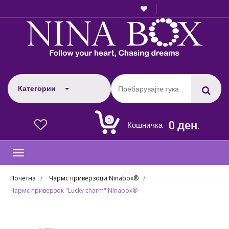
Категории
0
0 ден.
Кошничка
0
Toggle
navigation
Почетна
Чармс приверзоци Ninabox®
Чармс приверзок "Lucky charm" Ninabox®