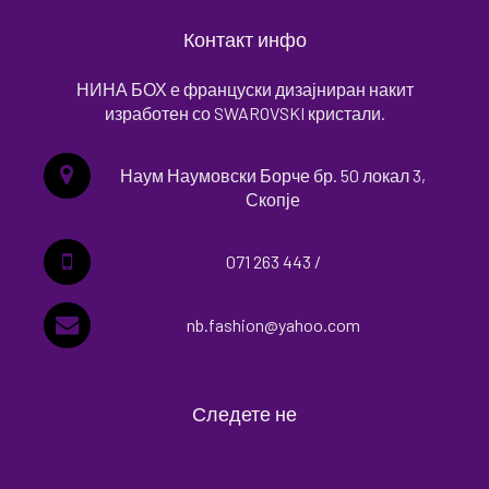
Контакт инфо
НИНА БОХ е француски дизајниран накит
изработен со SWAROVSKI кристали.
Наум Наумовски Борче бр. 50 локал 3,
Скопје
071 263 443 /
nb.fashion@yahoo.com
Следете не