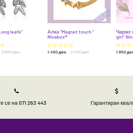
ong leafe"
Алка "Magnet touch "
Чармс 
Ninabox®
girl" Ni
2.800 ден.
1.450 ден.
2.450 ден.
1.650 де
е се на 071 263 443
Гарантиран квал