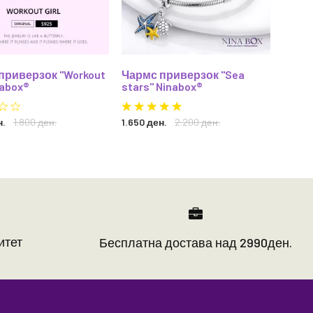
приверзок "Workout
Чармс приверзок "Sea
Обетк
nabox®
stars" Ninabox®
Ninab
н.
1.800 ден.
1.650 ден.
2.200 ден.
1.750 
итет
Бесплатна достава над 2990ден.