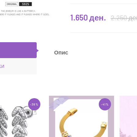
1.650 ден.
2.250 де
 Ninabox®
Сет " Green crystal love "
Ninabox®
0 ден.
3.450 ден.
4.900 ден.
Опис
ЧКА
ВО КОШНИЧКА
КИ
-38%
-41%