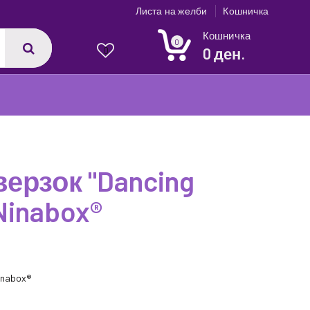
Листа на желби
Кошничка
Кошничка
0
0 ден.
0
ерзок "Dancing
 Ninabox®
inabox®