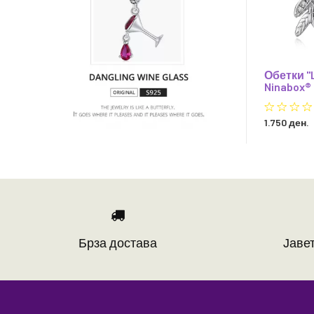
Обетки "L
Ninabox®
1.750 ден.
Брза достава
Јавет