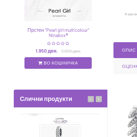
Прстен "Pearl girl multicolour"
Обетки "Long leafe"
Ninabox®
1.750 ден.
2.80
ОПИС
1.950 ден.
2.800 ден.
ВО КОШНИ
ВО КОШНИЧКА
ОЦЕН
Слични продукти