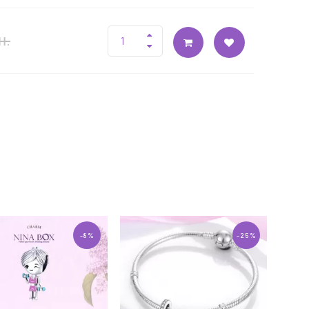
н.
-8%
-25%