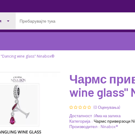
и
"Dancing wine glass" Ninabox®
Чармс прив
wine glass"
38%
30%
ПОПУСТ
ПОПУСТ
(0 Оценувања)
Достапност :
Има на залиха
Категорија :
Чармс приверзоци N
Производител : Ninabox®