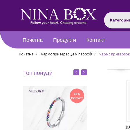
Категори
Почетна
Продукти
Контакт
Почетна
Чармс приверзоци Ninabox®
Чармс приверзок 
Топ понуди
30%
ПОПУСТ