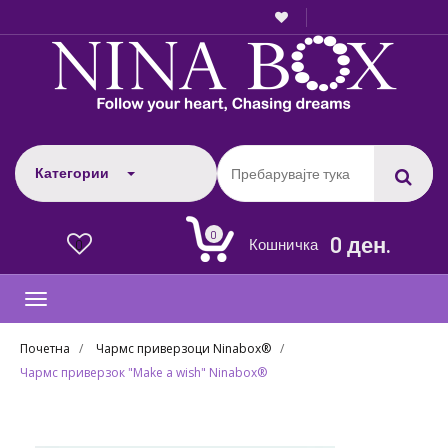
Категории
0
0 ден.
Кошничка
0
Toggle
navigation
Почетна
Чармс приверзоци Ninabox®
Чармс приверзок "Make a wish" Ninabox®