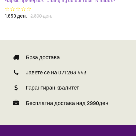
Чармс приверзок "Changing colour rose" Ninabox®
1.650 ден.
2.800 ден.
Брза достава
Јавете се на 071 263 443
Гарантиран квалитет
Бесплатна достава над 2990ден.