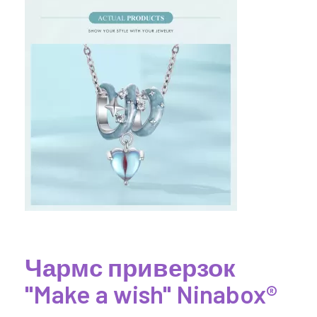
Чармс приверзок
"Make a wish" Ninabox®