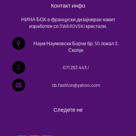
Контакт инфо
НИНА БОХ е француски дизајниран накит
изработен со SWAROVSKI кристали.
Наум Наумовски Борче бр. 50 локал 3,
Скопје
071 263 443 /
nb.fashion@yahoo.com
Следете не