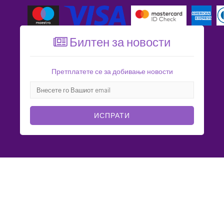
Билтен за новости
Претплатете се за добивање новости
ИСПРАТИ