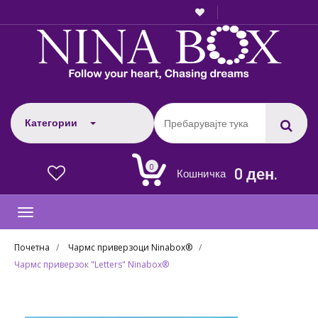
Категории
0
0 ден.
Кошничка
0
Toggle
navigation
Почетна
Чармс приверзоци Ninabox®
Чармс приверзок "Letters" Ninabox®