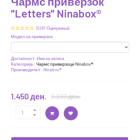
Чармс приверзок
"Letters" Ninabox®
(5287 Оценувања)
Модел на приверзок:
Достапност :
Има на залиха
Категорија :
Чармс приверзоци Ninabox®
Производител : Ninabox®
1.450 ден.
2.200 ден.