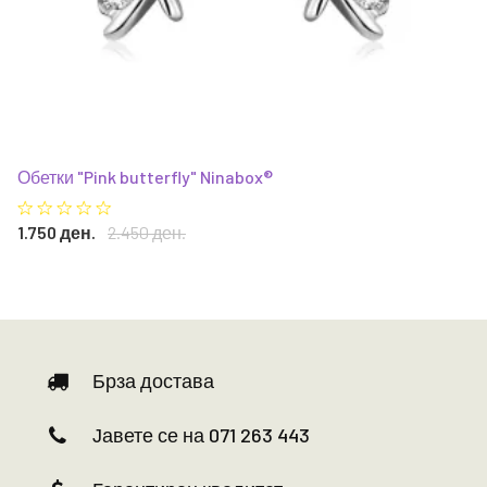
Обетки "Pink butterfly" Ninabox®
1.750 ден.
2.450 ден.
Брза достава
Јавете се на 071 263 443