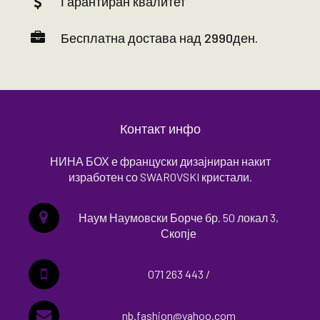
Гарантиран квалитет
Бесплатна достава над 2990ден.
Контакт инфо
НИНА БОХ е француски дизајниран накит
изработен со SWAROVSKI кристали.
Наум Наумовски Борче бр. 50 локал 3,
Скопје
071 263 443 /
nb.fashion@yahoo.com