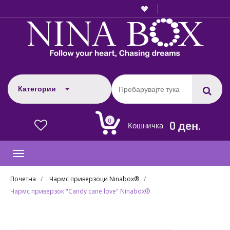
Категории
0
0 ден.
Кошничка
0
Toggle
navigation
Почетна
Чармс приверзоци Ninabox®
Чармс приверзок "Candy cane love" Ninabox®