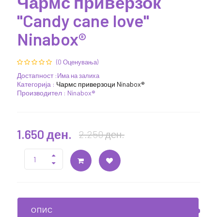
Чармс приверзок
"Candy cane love"
Ninabox®
(0 Оценувања)
Достапност :
Има на залиха
Категорија :
Чармс приверзоци Ninabox®
Производител : Ninabox®
1.650 ден.
2.250 ден.
ОПИС