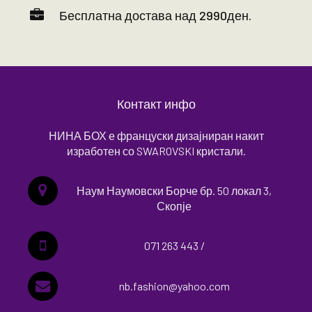
Бесплатна достава над 2990ден.
Контакт инфо
НИНА БОХ е француски дизајниран накит
изработен со SWAROVSKI кристали.
Наум Наумовски Борче бр. 50 локал 3,
Скопје
071 263 443 /
nb.fashion@yahoo.com