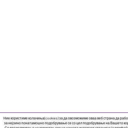
Ние користиме колачиња(cookies) за да овозможиме оваа веб страна да рабо
за нејзино понатамошно подобрување се со цел подобрување на Вашето кор
Со продолжување на користењето на нашата интернет страница ја прифаќ