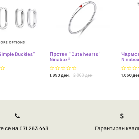
Simple Buckles"
Прстен " Cute hearts"
Чармс 
Ninabox®
Ninabo
1.950 ден.
2.800 ден.
1.650 де
е се на 071 263 443
Гарантиран квал