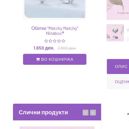
Обетки "Matchy Matchy"
Чармс приверзок "
Ninabox®
lucky and guardian"
1.650 ден.
1.750 ден.
2.800 ден.
2.25
ВО КОШНИЧКА
ВО КОШНИ
ОПИС
ОЦЕН
Слични продукти