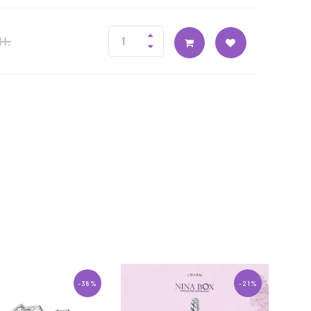
н.
-38%
-21%