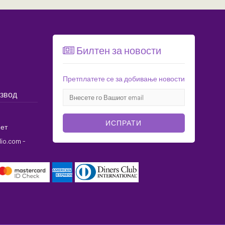
Билтен за новости
Претплатете се за добивање новости
извод
ИСПРАТИ
ет
dio.com
-