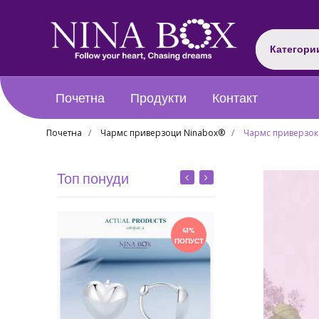
Категори
Почетна
Продукти
Контакт
Почетна
Чармс приверзоци Ninabox®
Чармс приверзок 
Топ понуди
41%
ПОПУСТ