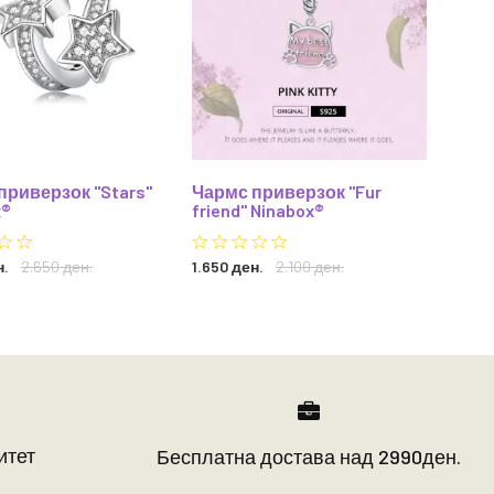
приверзок "Stars"
Чармс приверзок "Fur
Aлка 
x®
friend" Ninabox®
Ninab
н.
2.650 ден.
1.650 ден.
2.100 ден.
1.500 
итет
Бесплатна достава над 2990ден.