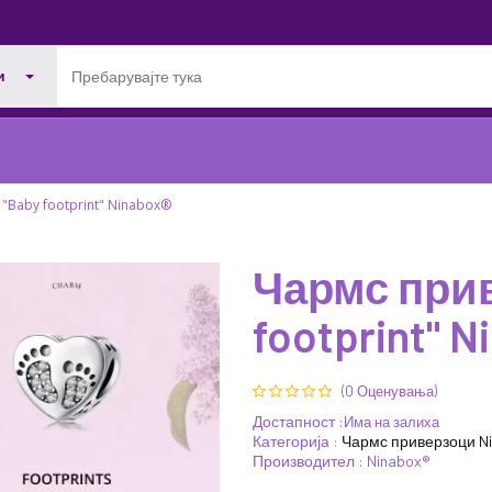
и
"Baby footprint" Ninabox®
Чармс прив
footprint" N
22%
31%
ПОПУСТ
ПОПУСТ
(0 Оценувања)
Достапност :
Има на залиха
Категорија :
Чармс приверзоци N
Производител : Ninabox®