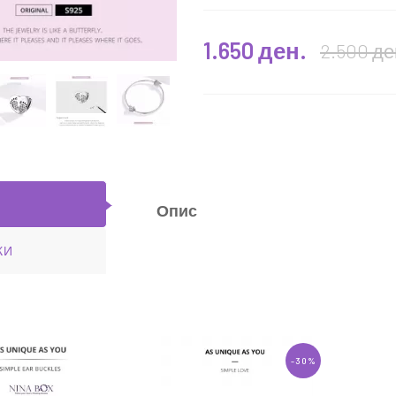
1.650 ден.
2.500 де
Egyptian
Чармс приверзоци "Flamingo
 Ninabox®
Love" Ninabox®
1.450 ден.
0 ден.
2.100 ден.
ЧКА
ВО КОШНИЧКА
Опис
КИ
-30%