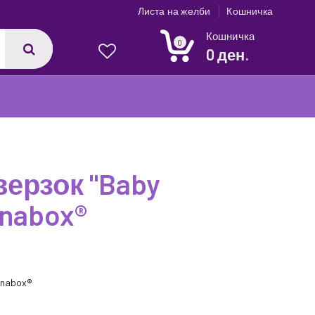
Листа на желби
Кошничка
Кошничка
0
0 ден.
0
ерзок "Baby
inabox®
inabox®