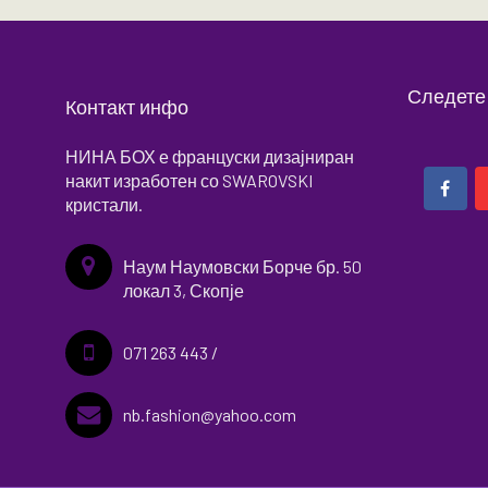
Следете
Контакт инфо
НИНА БОХ е француски дизајниран
накит изработен со SWAROVSKI
кристали.
Наум Наумовски Борче бр. 50
локал 3, Скопје
071 263 443 /
nb.fashion@yahoo.com