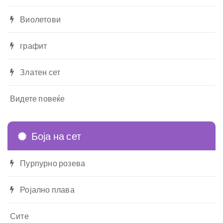
Виолетови
графит
Златен сет
Видете повеќе
Боја на сет
Пурпурно розева
Ројално плава
Сите