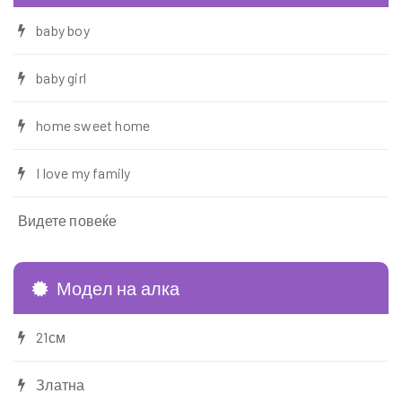
baby boy
baby girl
home sweet home
I love my family
Видете повеќе
Модел на алка
21см
Златна