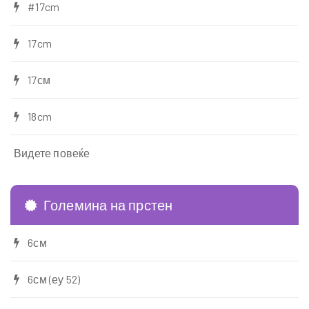
#17cm
17cm
17см
18cm
Видете повеќе
Големина на прстен
6см
6см (еу 52)