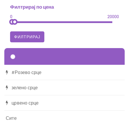
Филтрирај по цена
0
20000
#Розево срце
зелено срце
црвено срце
Сите