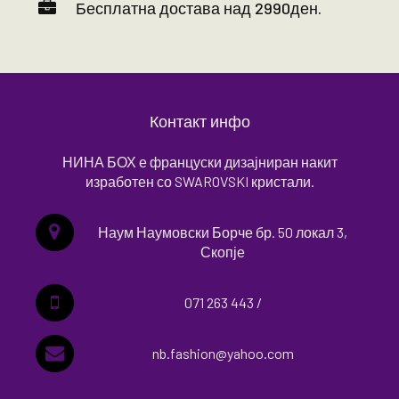
Бесплатна достава над 2990ден.
Контакт инфо
НИНА БОХ е француски дизајниран накит
изработен со SWAROVSKI кристали.
Наум Наумовски Борче бр. 50 локал 3,
Скопје
071 263 443 /
nb.fashion@yahoo.com