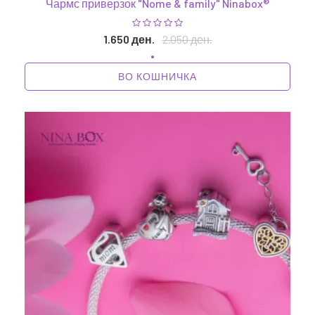
Чармс приверзок "Nome & family" Ninabox®
1.650 ден.
2.050 ден.
ВО КОШНИЧКА