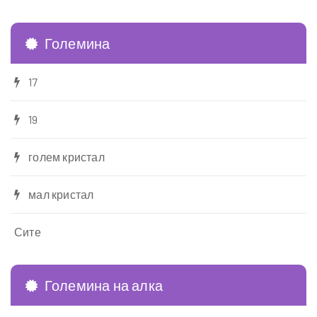
Големина
17
19
голем кристал
мал кристал
Сите
Големина на алка