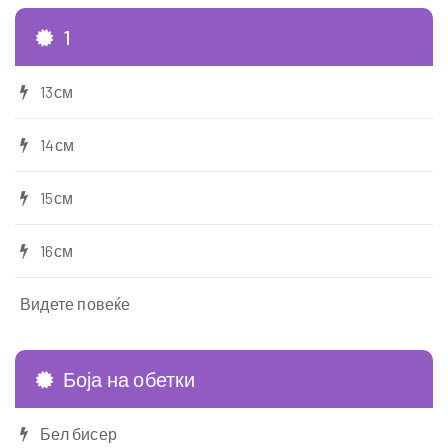
1
13см
14см
15см
16см
Видете повеќе
Боја на обетки
Бел бисер