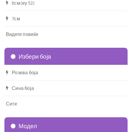
6см (еу 52)
7см
Видете повеќе
Избери боја
Розева боја
Сина боја
Сите
Модел