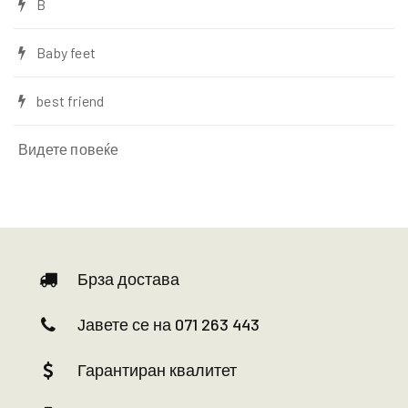
B
Baby feet
best friend
Видете повеќе
Брза достава
Јавете се на 071 263 443
Гарантиран квалитет