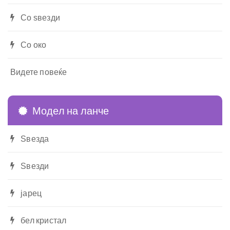
Со ѕвезди
Со око
Видете повеќе
Модел на ланче
Ѕвезда
Ѕвезди
јарец
бел кристал