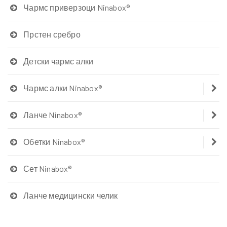
Чармс приверзоци Ninabox®
Прстен сребро
Детски чармс алки
Чармс алки Ninabox®
Ланче Ninabox®
Обетки Ninabox®
Сет Ninabox®
Ланче медицински челик