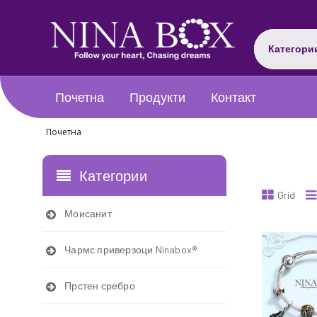
Категори
Почетна
Продукти
Контакт
Почетна
Категории
Grid
Моисанит
Чармс приверзоци Ninabox®
Прстен сребро