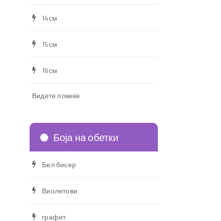
14см
15см
16см
Видете повеќе
Боја на обетки
Бел бисер
Виолетови
графит