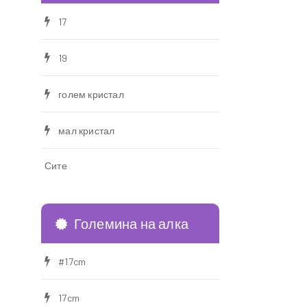
17
19
голем кристал
мал кристал
Сите
Големина на алка
#17cm
17cm