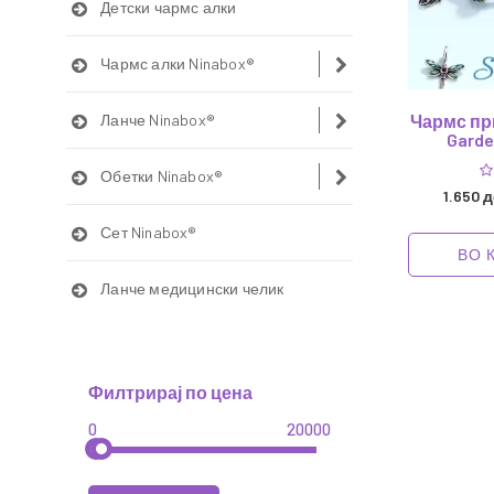
Детски чармс алки
Чармс алки Ninabox®
Ланче Ninabox®
Чармс пр
Garde
Обетки Ninabox®
1.650 
Сет Ninabox®
ВО 
Ланче медицински челик
Филтрирај по цена
0
20000