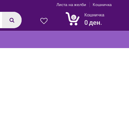
Листа на желби
Кошничка
Кошничка
0
0 ден.
0
1