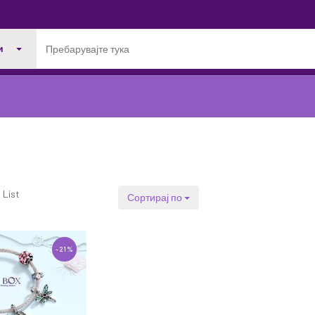
и
List
Сортирај по
-21%