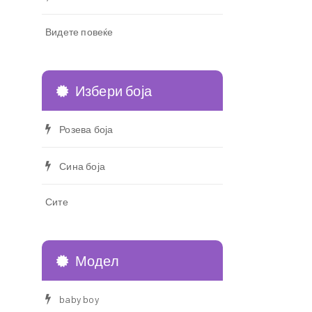
Видете повеќе
Избери боја
Розева боја
Сина боја
Сите
Модел
baby boy