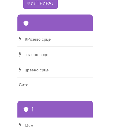
#Розево срце
зелено срце
црвено срце
Сите
1
13см