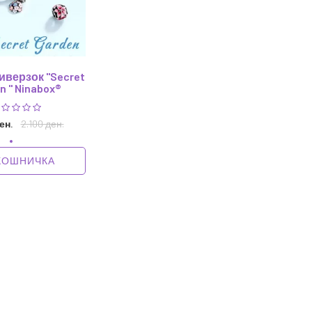
иверзок "Secret
n " Ninabox®
ден.
2.100 ден.
КОШНИЧКА