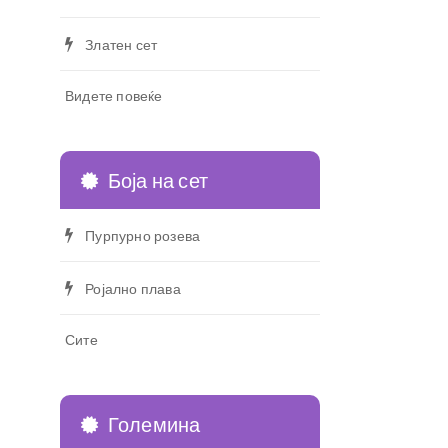
Златен сет
Видете повеќе
Боја на сет
Пурпурно розева
Ројално плава
Сите
Големина