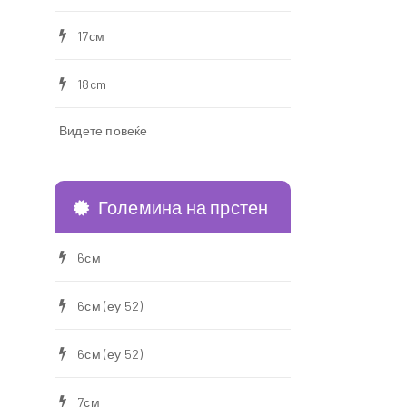
17см
18cm
Видете повеќе
Големина на прстен
6см
6см (еу 52)
6см (еу 52)
7см