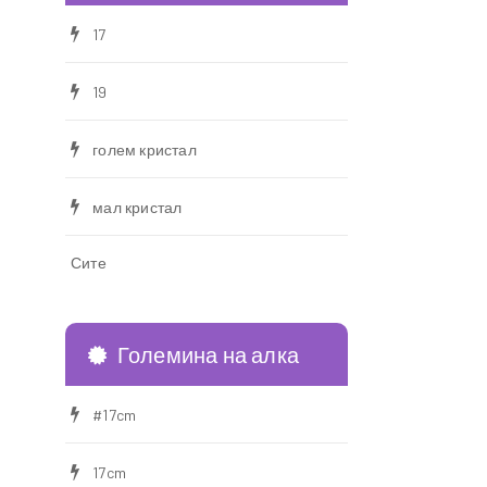
17
19
голем кристал
мал кристал
Сите
Големина на алка
#17cm
17cm