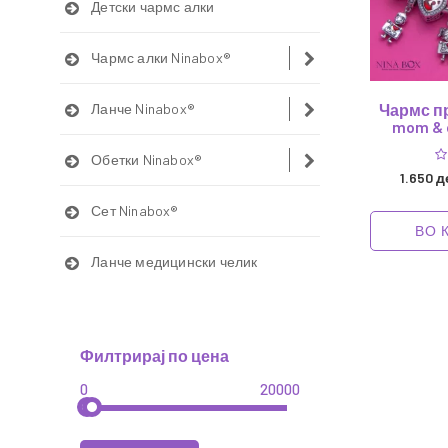
Детски чармс алки
Чармс алки Ninabox®
Ланче Ninabox®
Чармс п
mom & 
Обетки Ninabox®
1.650 д
Сет Ninabox®
ВО 
Ланче медицински челик
Филтрирај по цена
0
20000