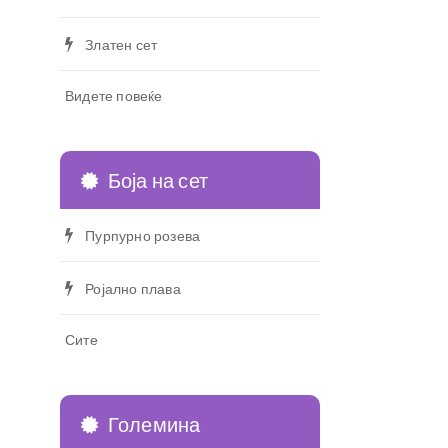
Златен сет
Видете повеќе
Боја на сет
Пурпурно розева
Ројално плава
Сите
Големина