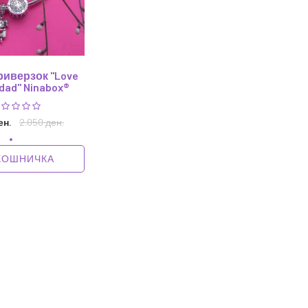
риверзок "Love
dad" Ninabox®
ен.
2.050 ден.
КОШНИЧКА