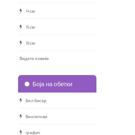
14см
15см
16см
Видете повеќе
Боја на обетки
Бел бисер
Виолетови
графит