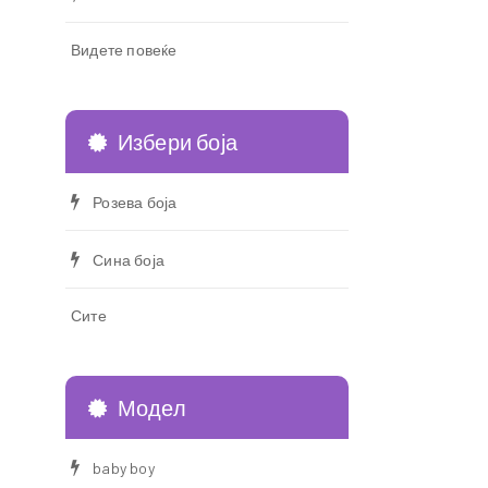
Видете повеќе
Избери боја
Розева боја
Сина боја
Сите
Модел
baby boy