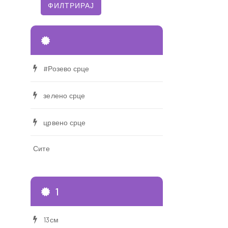
#Розево срце
зелено срце
црвено срце
Сите
1
13см