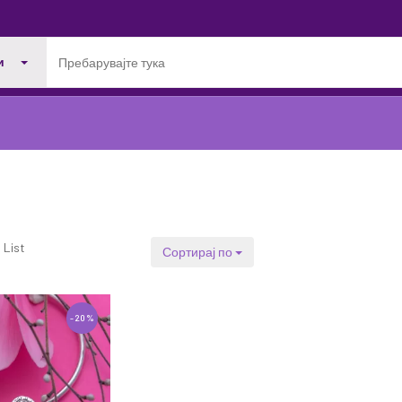
и
List
Сортирај по
-20%