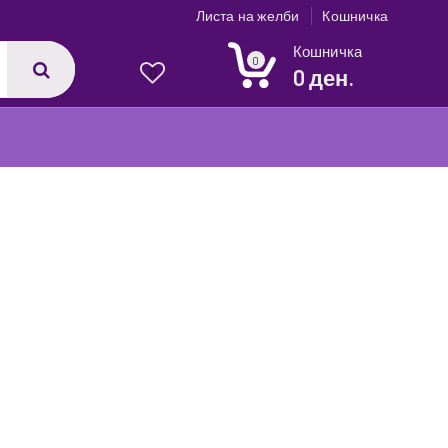
Листа на желби
Кошничка
Кошничка
0
0 ден.
0
1