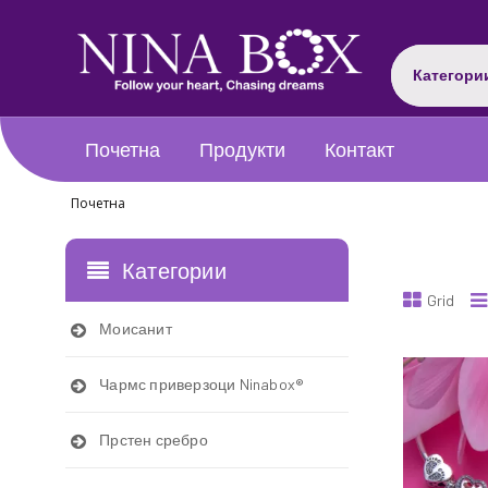
Категори
Почетна
Продукти
Контакт
Почетна
Категории
Grid
Моисанит
Чармс приверзоци Ninabox®
Прстен сребро