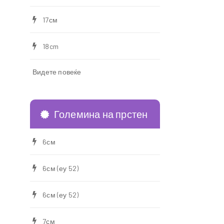
17см
18cm
Видете повеќе
Големина на прстен
6см
6см (еу 52)
6см (еу 52)
7см