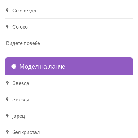
Со ѕвезди
Со око
Видете повеќе
Модел на ланче
Ѕвезда
Ѕвезди
јарец
бел кристал