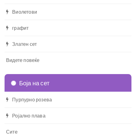
Виолетови
графит
Златен сет
Видете повеќе
Боја на сет
Пурпурно розева
Ројално плава
Сите