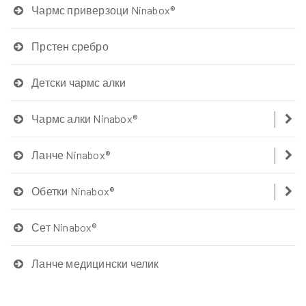
Чармс приверзоци Ninabox®
Прстен сребро
Детски чармс алки
Чармс алки Ninabox®
Ланче Ninabox®
Обетки Ninabox®
Сет Ninabox®
Ланче медицински челик