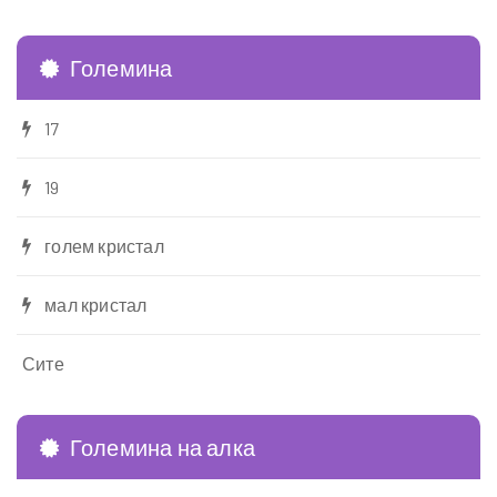
Големина
17
19
голем кристал
мал кристал
Сите
Големина на алка