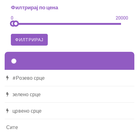
Филтрирај по цена
0
20000
#Розево срце
зелено срце
црвено срце
Сите