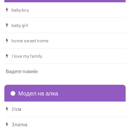
baby boy
baby girl
home sweet home
I love my family
Видете повеќе
Модел на алка
21см
Златна