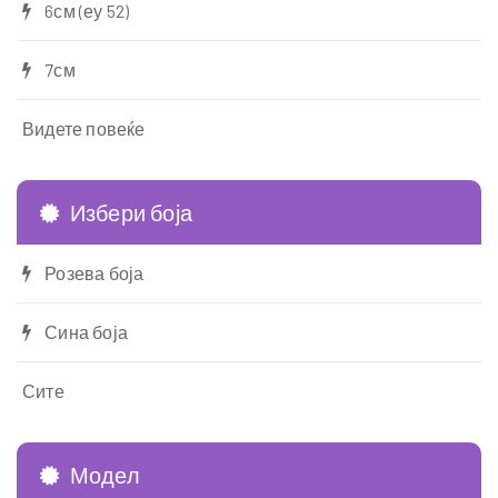
6см (еу 52)
7см
Видете повеќе
Избери боја
Розева боја
Сина боја
Сите
Модел