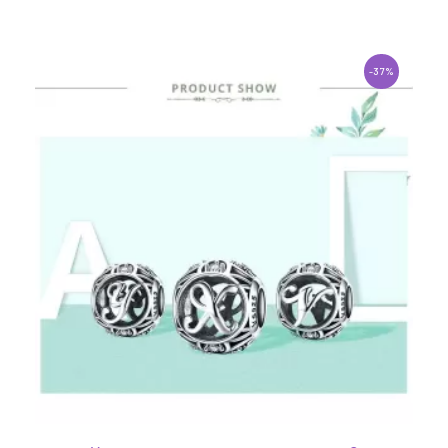
1
-37%