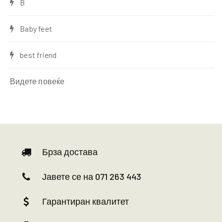
B
Baby feet
best friend
Видете повеќе
Брза достава
Јавете се на 071 263 443
Гарантиран квалитет