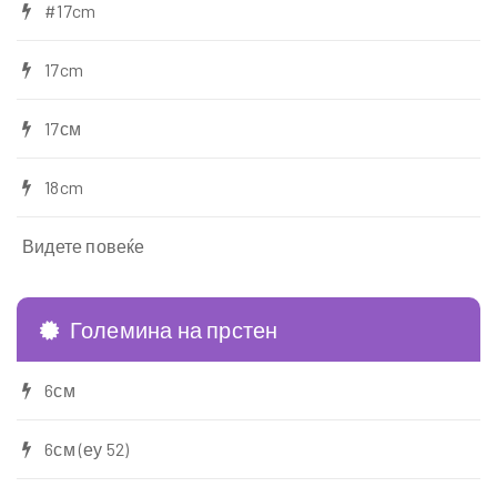
#17cm
17cm
17см
18cm
Видете повеќе
Големина на прстен
6см
6см (еу 52)