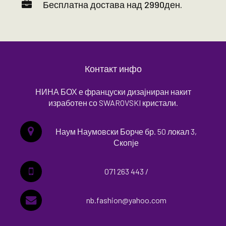
Бесплатна достава над 2990ден.
Контакт инфо
НИНА БОХ е француски дизајниран накит
изработен со SWAROVSKI кристали.
Наум Наумовски Борче бр. 50 локал 3,
Скопје
071 263 443 /
nb.fashion@yahoo.com