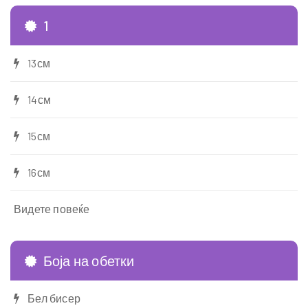
1
13см
14см
15см
16см
Видете повеќе
Боја на обетки
Бел бисер