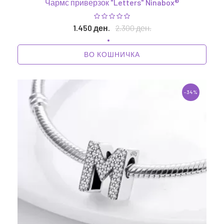
Чармс приверзок "Letters" Ninabox®
1.450 ден.
2.300 ден.
ВО КОШНИЧКА
-34%