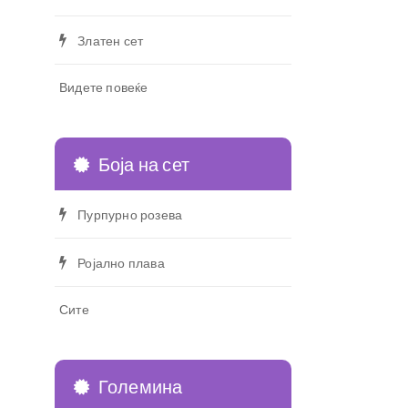
Златен сет
Видете повеќе
Боја на сет
Пурпурно розева
Ројално плава
Сите
Големина