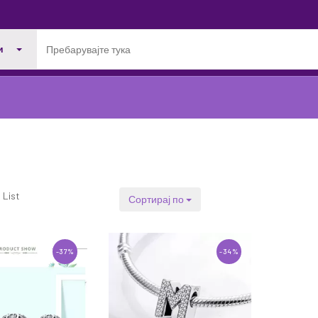
и
List
Сортирај по
-37%
-34%