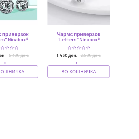
 приверзок
Чармс приверзок
rs" Ninabox®
"Letters" Ninabox®
ден.
2.300 ден.
1.450 ден.
2.200 ден.
КОШНИЧКА
ВО КОШНИЧКА