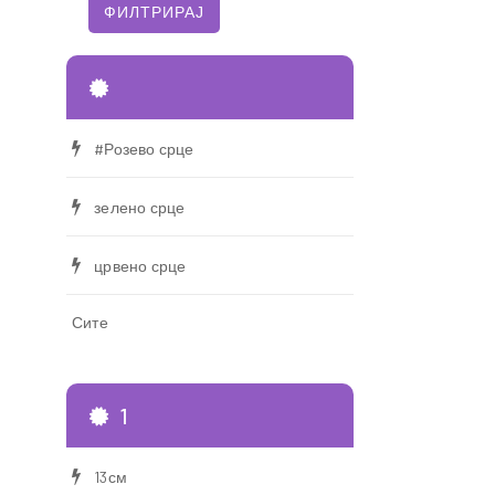
#Розево срце
зелено срце
црвено срце
Сите
1
13см