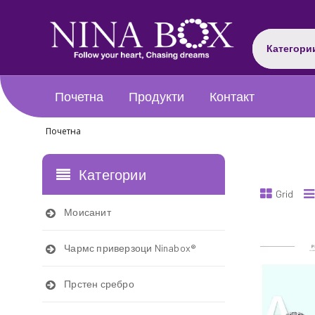
Категори
Почетна
Продукти
Контакт
Почетна
Категории
Grid
Моисанит
Чармс приверзоци Ninabox®
Прстен сребро