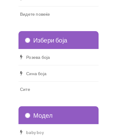
Видете повеќе
Избери боја
Розева боја
Сина боја
Сите
Модел
baby boy