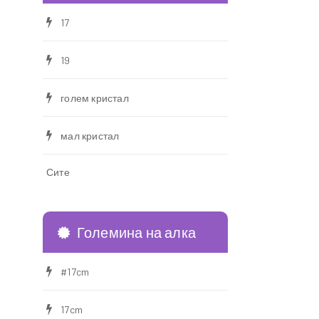
17
19
голем кристал
мал кристал
Сите
Големина на алка
#17cm
17cm