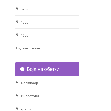
14см
15см
16см
Видете повеќе
Боја на обетки
Бел бисер
Виолетови
графит