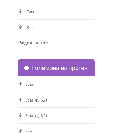
17см
18cm
Видете повеќе
Големина на прстен
6см
6см (еу 52)
6см (еу 52)
7см