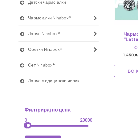
Детски чармс алки
Чармс алки Ninabox®
Ланче Ninabox®
Чармс
"Lette
Обетки Ninabox®
1.450 
Сет Ninabox®
ВО 
Ланче медицински челик
Филтрирај по цена
0
20000