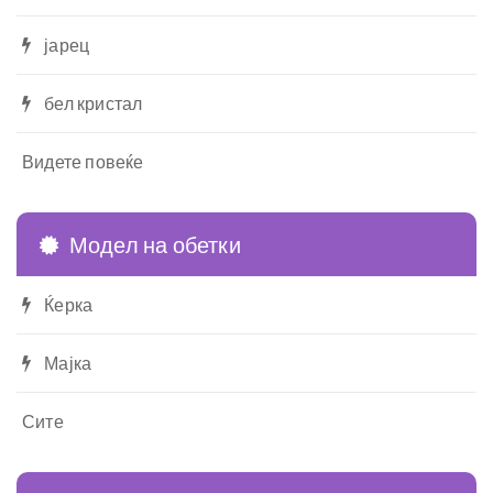
јарец
бел кристал
Видете повеќе
Модел на обетки
Ќерка
Мајка
Сите