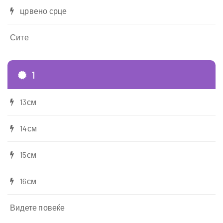
црвено срце
Сите
1
13см
14см
15см
16см
Видете повеќе