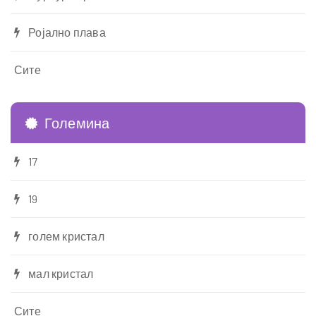
Ројално плава
Сите
Големина
17
19
голем кристал
мал кристал
Сите