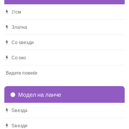
21см
Златна
Со ѕвезди
Со око
Видете повеќе
Модел на ланче
Ѕвезда
Ѕвезди