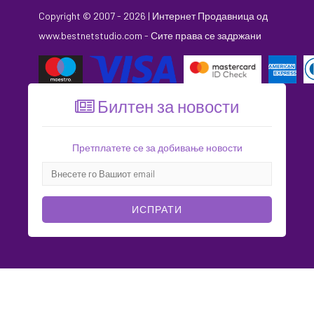
Copyright © 2007 - 2026 |
Интернет Продавница
од
www.bestnetstudio.com
- Сите права се задржани
Билтен за новости
Претплатете се за добивање новости
ИСПРАТИ