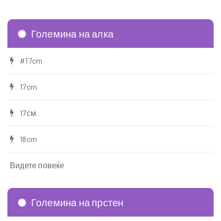
Големина на алка
#17cm
17cm
17см
18cm
Видете повеќе
Големина на прстен