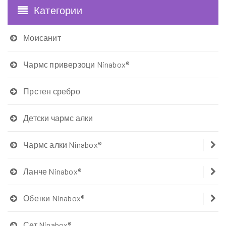
Категории
Моисанит
Чармс приверзоци Ninabox®
Прстен сребро
Детски чармс алки
Чармс алки Ninabox®
Ланче Ninabox®
Обетки Ninabox®
Сет Ninabox®