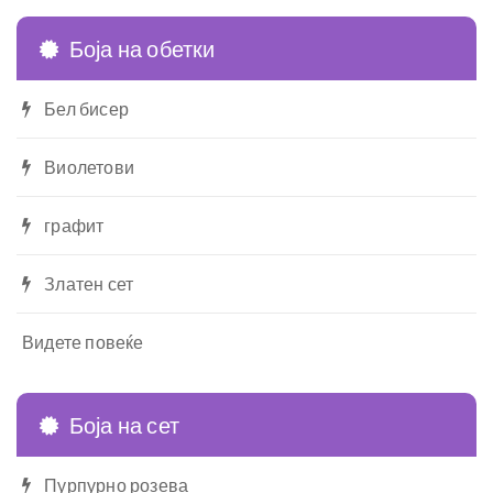
Боја на обетки
Бел бисер
Виолетови
графит
Златен сет
Видете повеќе
Боја на сет
Пурпурно розева