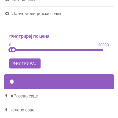
Ланче медицински челик
Филтрирај по цена
0
20000
#Розево срце
зелено срце