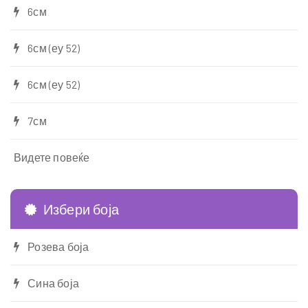
6см
6см (еу 52)
6см (еу 52)
7см
Видете повеќе
Избери боја
Розева боја
Сина боја