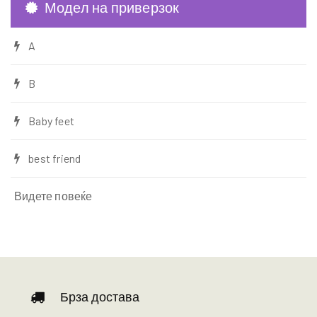
Модел на приверзок
A
B
Baby feet
best friend
Видете повеќе
Брза достава