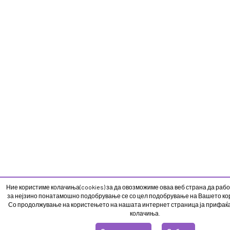
Ние користиме колачиња(cookies) за да овозможиме оваа веб страна да рабо
за нејзино понатамошно подобрување се со цел подобрување на Вашето кор
Со продолжување на користењето на нашата интернет страница ја прифаќ
колачиња.